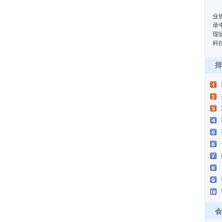
业
录
现
科
排
会