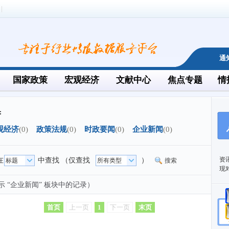
通
国家政策
宏观经济
文献中心
焦点专题
情
果
观经济
(0)
政策法规
(0)
时政要闻
(0)
企业新闻
(0)
资
在
中查找 （仅查找
）
搜索
现
示 “企业新闻” 板块中的记录）
首页
上一页
1
下一页
末页