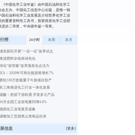
《中国化学工业年鉴》由中国石油和化学工
协会主办、中国化工信息中心出版，是惟一辑
中国石油和化学工业发展及介绍世界化学工业
状的重要资料性工具书，曾获得原化学工业部
技进步二等奖，中央级年鉴一等奖。
行榜
24小时
本周
本月
浦东新区开展“一业一证”改革试点
推进肥料全链条绿色化
深化“放管服”改革激发化企活力
IEA：2020年可再生能源将增长7%
赛轮330万套载重子午胎项目投产
长三角推进化工行业一体化发展
硫酸：抢抓下游机遇 开发多元产品
10月全国工业发电量同增4.6%
德国化工业现复苏迹象
调整加工贸易禁止类商品目录
展信息
[
更多
]