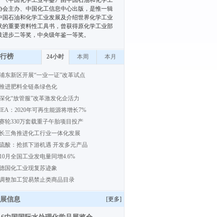
《中国化学工业年鉴》由中国石油和化学工
协会主办、中国化工信息中心出版，是惟一辑
中国石油和化学工业发展及介绍世界化学工业
状的重要资料性工具书，曾获得原化学工业部
技进步二等奖，中央级年鉴一等奖。
行榜
24小时
本周
本月
浦东新区开展“一业一证”改革试点
推进肥料全链条绿色化
深化“放管服”改革激发化企活力
IEA：2020年可再生能源将增长7%
赛轮330万套载重子午胎项目投产
长三角推进化工行业一体化发展
硫酸：抢抓下游机遇 开发多元产品
10月全国工业发电量同增4.6%
德国化工业现复苏迹象
调整加工贸易禁止类商品目录
展信息
[
更多
]